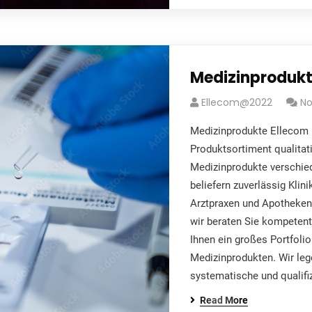
Medizinproduk
Ellecom@2022
N
Medizinprodukte Ellecom 
Produktsortiment qualitat
Medizinprodukte verschied
beliefern zuverlässig Klin
Arztpraxen und Apotheken
wir beraten Sie kompetent 
Ihnen ein großes Portfolio 
Medizinprodukten. Wir leg
systematische und qualifi
Read More