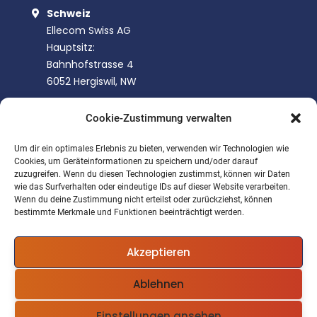
Schweiz
Ellecom Swiss AG
Hauptsitz:
Bahnhofstrasse 4
6052 Hergiswil, NW
Ellecom Swiss AG
Cookie-Zustimmung verwalten
Vertriebsbüro:
Hochberger Strasse 70
Um dir ein optimales Erlebnis zu bieten, verwenden wir Technologien wie
Cookies, um Geräteinformationen zu speichern und/oder darauf
4057 Basel, BS
zuzugreifen. Wenn du diesen Technologien zustimmst, können wir Daten
wie das Surfverhalten oder eindeutige IDs auf dieser Website verarbeiten.
Indien
Wenn du deine Zustimmung nicht erteilst oder zurückziehst, können
Ellecom SGI Pvt. Ltd.
bestimmte Merkmale und Funktionen beeinträchtigt werden.
Shree Lalita Building
Juhu Tara Road, Above SBI
Akzeptieren
Mumbai 400049
Ablehnen
Einstellungen ansehen