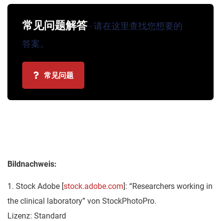
常见问题解答
- 请在这里查找您想要的
答案。
常见问题
Bildnachweis:
1. Stock Adobe [
stock.adobe.com
]: “Researchers working in
the clinical laboratory” von StockPhotoPro.
Lizenz: Standard